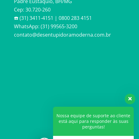
Padre Eustáquio, BH/MG
Cep: 30.720-260
☎️ (31) 3411-4151 | 0800 283 4151
WhatsApp: (31) 99565-3200
contato@desentupidoramoderna.com.br
Nossa equipe de suporte ao cliente
está aqui para responder às suas
perguntas!