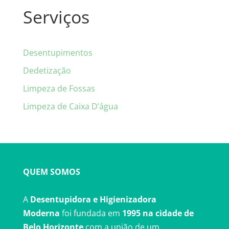
Serviços
Desentupimentos
Dedetização
Limpeza de Fossas
Limpeza de Caixa D’água
QUEM SOMOS
A
Desentupidora e Higienizadora
Moderna
foi fundada em
1995 na cidade de
Belo Horizonte
com a união de um