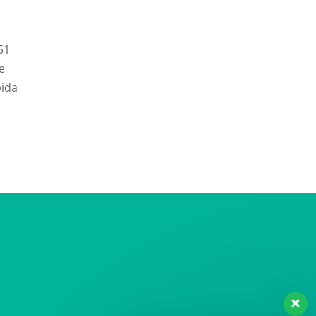
51
e
pida