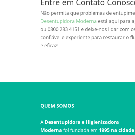
Entre em Contato Conosc
Não permita que problemas de entupime
Desentupidora Moderna
está aqui para a
ou 0800 283 4151 e deixe-nos lidar com 
confiável e experiente para restaurar o
e eficaz!
QUEM SOMOS
A
Desentupidora e Higienizadora
Moderna
foi fundada em
1995 na cidade