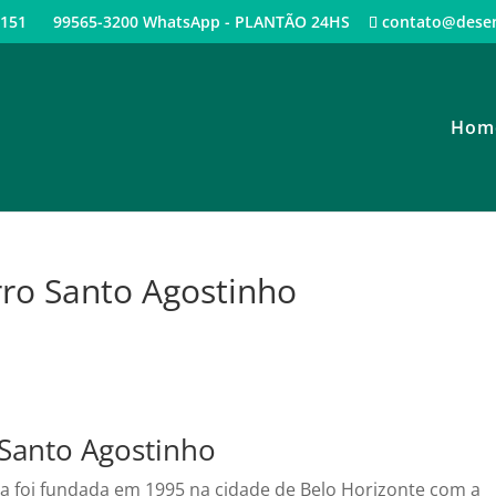
3 4151 99565-3200 WhatsApp - PLANTÃO 24HS
contato@dese
Hom
ro Santo Agostinho
Santo Agostinho
a foi fundada em 1995 na cidade de Belo Horizonte com a