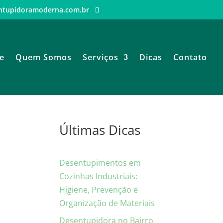
ntupidoramoderna.com.br
e
Quem Somos
Serviços
Dicas
Contato
Últimas Dicas
Desentupimentos em
Cozinhas Industriais:
Higiene, Prevenção e
Organização de Materiais
Desentupidora no Bairro