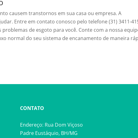
o
nto causem transtornos em sua casa ou empresa. A
judar. Entre em contato conosco pelo telefone (31) 3411-41
os problemas de esgoto para você. Conte com a nossa equip
 fluxo normal do seu sistema de encanamento de maneira rá
CONTATO
Endereço: Rua Dom Viçoso
Padre Eustáquio, BH/MG