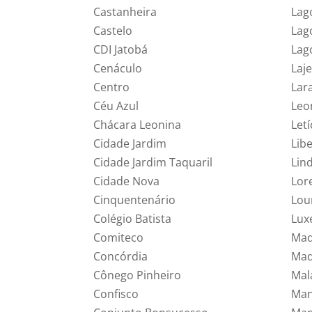
Castanheira
Lag
Castelo
Lag
CDI Jatobá
Lag
Cenáculo
Laj
Centro
Lar
Céu Azul
Leo
Chácara Leonina
Letí
Cidade Jardim
Lib
Cidade Jardim Taquaril
Lin
Cidade Nova
Lor
Cinquentenário
Lou
Colégio Batista
Lux
Comiteco
Mad
Concórdia
Mad
Cônego Pinheiro
Mal
Confisco
Man