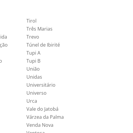
Tirol
Três Marias
ida
Trevo
ição
Túnel de Ibirité
Tupi A
o
Tupi B
União
Unidas
Universitário
Universo
Urca
Vale do Jatobá
Várzea da Palma
Venda Nova
Ventosa