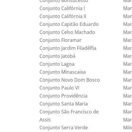
Conjunto Bonsucesso
Man
Conjunto Califórnia I
Man
Conjunto Califórnia II
Man
Conjunto Capitão Eduardo
Mar
Conjunto Celso Machado
Mar
Conjunto Floramar
Mar
Conjunto Jardim Filadélfia
Mar
Conjunto Jatobá
Mar
Conjunto Lagoa
Mar
Conjunto Minascaixa
Mari
Conjunto Novo Dom Bosco
Mar
Conjunto Paulo VI
Mari
Conjunto Providência
Mari
Conjunto Santa Maria
Mar
Conjunto São Francisco de
Mar
Assis
Mar
Conjunto Serra Verde
Mil