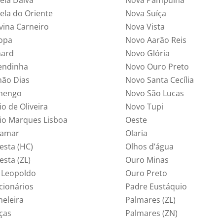
rela do Oriente
Nova Suíça
lvina Carneiro
Nova Vista
opa
Novo Aarão Reis
ard
Novo Glória
endinha
Novo Ouro Preto
não Dias
Novo Santa Cecília
mengo
Novo São Lucas
io de Oliveira
Novo Tupi
vio Marques Lisboa
Oeste
ramar
Olaria
esta (HC)
Olhos d’água
esta (ZL)
Ouro Minas
i Leopoldo
Ouro Preto
cionários
Padre Eustáquio
eleira
Palmares (ZL)
ças
Palmares (ZN)