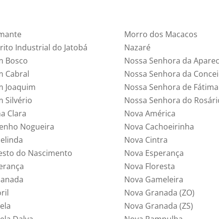
mante
Morro dos Macacos
rito Industrial do Jatobá
Nazaré
 Bosco
Nossa Senhora da Aparec
 Cabral
Nossa Senhora da Conce
 Joaquim
Nossa Senhora de Fátima
 Silvério
Nossa Senhora do Rosári
a Clara
Nova América
enho Nogueira
Nova Cachoeirinha
elinda
Nova Cintra
esto do Nascimento
Nova Esperança
erança
Nova Floresta
lanada
Nova Gameleira
ril
Nova Granada (ZO)
ela
Nova Granada (ZS)
rela Dalva
Nova Pampulha