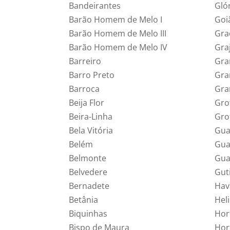
Bandeirantes
Gló
Barão Homem de Melo I
Goi
Barão Homem de Melo III
Gra
Barão Homem de Melo IV
Gra
Barreiro
Gra
Barro Preto
Gra
Barroca
Gra
Beija Flor
Gro
Beira-Linha
Gro
Bela Vitória
Gua
Belém
Gua
Belmonte
Gua
Belvedere
Gut
Bernadete
Hav
Betânia
Heli
Biquinhas
Hor
Bispo de Maura
Hor