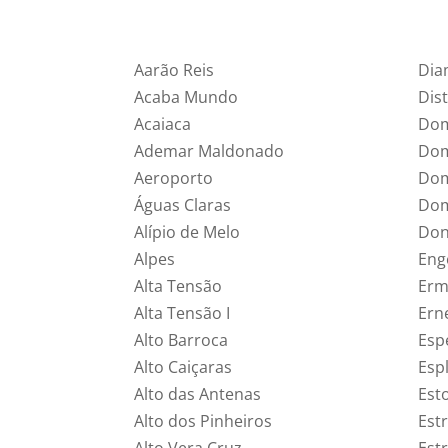
Aarão Reis
Dia
Acaba Mundo
Dist
Acaiaca
Dom
Ademar Maldonado
Dom
Aeroporto
Dom
Águas Claras
Dom
Alípio de Melo
Don
Alpes
Eng
Alta Tensão
Erm
Alta Tensão I
Ern
Alto Barroca
Esp
Alto Caiçaras
Esp
Alto das Antenas
Esto
Alto dos Pinheiros
Estr
Alto Vera Cruz
Est