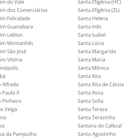
dim do Vale
Santa Efigênia (HC)
dim dos Comerciários
Santa Efigênia (ZL)
dim Felicidade
Santa Helena
dim Guanabara
Santa Inês
dim Leblon
Santa Isabel
dim Montanhês
Santa Lúcia
dim São José
Santa Margarida
im Vitória
Santa Maria
inópolis
Santa Mônica
obá
Santa Rita
o Alfredo
Santa Rita de Cássia
 Paulo II
Santa Rosa
o Pinheiro
Santa Sofia
as Veiga
Santa Tereza
ana
Santa Terezinha
oa
Santana do Cafezal
oa da Pampulha
Santo Agostinho