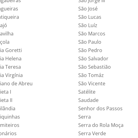
gabeiras
São Jorge III
gueiras
São José
tiqueira
São Lucas
ajó
São Luíz
avilha
São Marcos
çola
São Paulo
ia Goretti
São Pedro
ia Helena
São Salvador
ia Teresa
São Sebastião
a Virgínia
São Tomáz
iano de Abreu
São Vicente
eta I
Satélite
eta II
Saudade
ilândia
Senhor dos Passos
iquinhas
Serra
miteiros
Serra do Rola Moça
ionários
Serra Verde