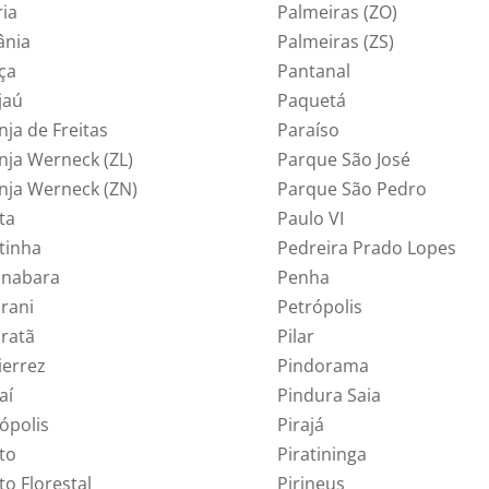
ria
Palmeiras (ZO)
ânia
Palmeiras (ZS)
ça
Pantanal
jaú
Paquetá
nja de Freitas
Paraíso
nja Werneck (ZL)
Parque São José
nja Werneck (ZN)
Parque São Pedro
ta
Paulo VI
tinha
Pedreira Prado Lopes
nabara
Penha
rani
Petrópolis
ratã
Pilar
ierrez
Pindorama
aí
Pindura Saia
ópolis
Pirajá
to
Piratininga
to Florestal
Pirineus