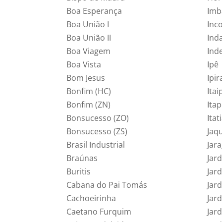
Boa Esperança
Imb
Boa União I
Inc
Boa União II
Ind
Boa Viagem
Ind
Boa Vista
Ipê
Bom Jesus
Ipi
Bonfim (HC)
Itai
Bonfim (ZN)
Ita
Bonsucesso (ZO)
Itat
Bonsucesso (ZS)
Jaq
Brasil Industrial
Jar
Braúnas
Jar
Buritis
Jar
Cabana do Pai Tomás
Jar
Cachoeirinha
Jar
Caetano Furquim
Jard