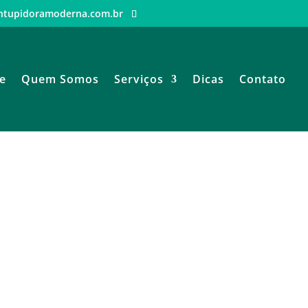
ntupidoramoderna.com.br
e
Quem Somos
Serviços
Dicas
Contato
orizonte