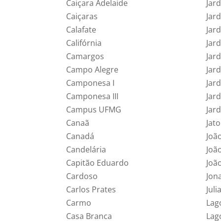
Caiçara Adelaide
Jar
Caiçaras
Jar
Calafate
Jar
Califórnia
Jar
Camargos
Jar
Campo Alegre
Jar
Camponesa I
Jar
Camponesa III
Jard
Campus UFMG
Jard
Canaã
Jat
Canadá
Joã
Candelária
João
Capitão Eduardo
Joã
Cardoso
Jon
Carlos Prates
Juli
Carmo
Lag
Casa Branca
Lag