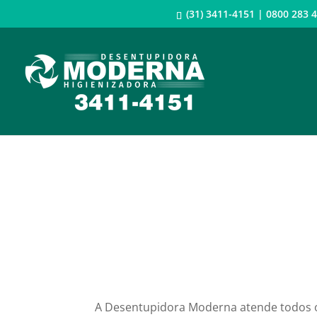
(31) 3411-4151 | 0800 28
Desentupi
A Desentupidora Moderna atende todos os