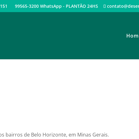
3 4151 99565-3200 WhatsApp - PLANTÃO 24HS
contato@dese
Hom
dora em Belo H
 bairros de Belo Horizonte, em Minas Gerais.