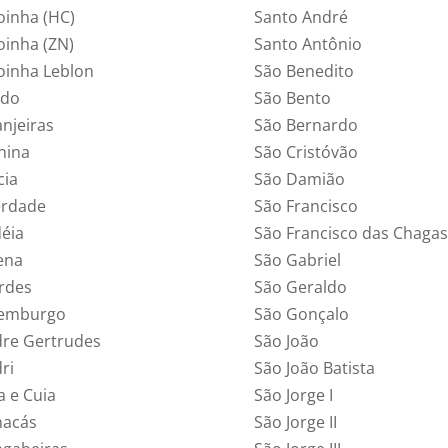
oinha (HC)
Santo André
oinha (ZN)
Santo Antônio
oinha Leblon
São Benedito
edo
São Bento
anjeiras
São Bernardo
nina
São Cristóvão
cia
São Damião
erdade
São Francisco
déia
São Francisco das Chagas
ena
São Gabriel
rdes
São Geraldo
emburgo
São Gonçalo
re Gertrudes
São João
ri
São João Batista
a e Cuia
São Jorge I
acás
São Jorge II