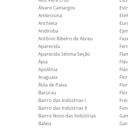
Álvaro Camargos
Est
Ambrosina
Ete
Anchieta
Eur
Andiroba
Eym
Antônio Ribeiro de Abreu
Faz
Aparecida
Fer
Aparecida Sétima Seção
Fla
Ápia
Fláv
Apolônia
Flá
Araguaia
Flo
Átila de Paiva
Flor
Bacurau
Flor
Bairro das Indústrias I
Fre
Bairro das Indústrias II
Fun
Bairro Novo das Indústrias
Gam
Baleia
Gar