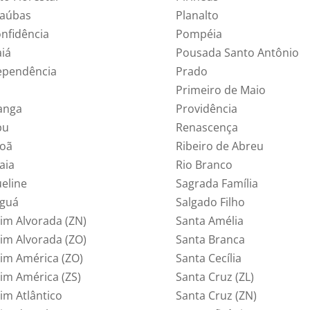
aúbas
Planalto
onfidência
Pompéia
aiá
Pousada Santo Antônio
ependência
Prado
Primeiro de Maio
ranga
Providência
pu
Renascença
poã
Ribeiro de Abreu
iaia
Rio Branco
ueline
Sagrada Família
aguá
Salgado Filho
dim Alvorada (ZN)
Santa Amélia
dim Alvorada (ZO)
Santa Branca
dim América (ZO)
Santa Cecília
dim América (ZS)
Santa Cruz (ZL)
im Atlântico
Santa Cruz (ZN)