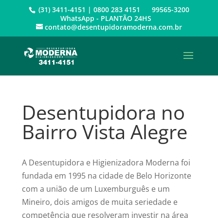
(31) 3411-4151 | 0800 283 4151 99565-3200
WhatsApp - PLANTÃO 24HS
contato@desentupidoramoderna.com.br
Desentupidora no
Bairro Vista Alegre
A Desentupidora e Higienizadora Moderna foi
fundada em 1995 na cidade de Belo Horizonte
com a união de um Luxemburguês e um
Mineiro, dois amigos de muita seriedade e
competência que resolveram investir na área