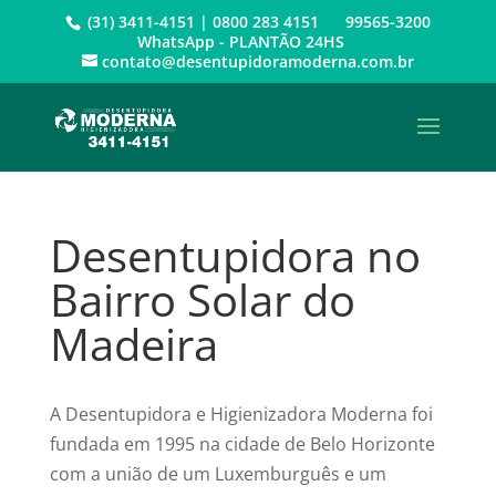
(31) 3411-4151 | 0800 283 4151 99565-3200
WhatsApp - PLANTÃO 24HS
contato@desentupidoramoderna.com.br
Desentupidora no
Bairro Solar do
Madeira
A Desentupidora e Higienizadora Moderna foi
fundada em 1995 na cidade de Belo Horizonte
com a união de um Luxemburguês e um