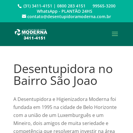
(31) 3411-4151 | 0800 283 4151 99565-3200
WhatsApp - PLANTÃO 24HS
contato@desentupidoramoderna.com.br
Desentupidora no
Bairro São Joao
A Desentupidora e Higienizadora Moderna foi
fundada em 1995 na cidade de Belo Horizonte
com a união de um Luxemburguês e um
Mineiro, dois amigos de muita seriedade e
competência que resolveram investir na área