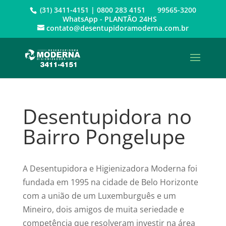
(31) 3411-4151 | 0800 283 4151 99565-3200
WhatsApp - PLANTÃO 24HS
contato@desentupidoramoderna.com.br
Desentupidora no
Bairro Pongelupe
A Desentupidora e Higienizadora Moderna foi
fundada em 1995 na cidade de Belo Horizonte
com a união de um Luxemburguês e um
Mineiro, dois amigos de muita seriedade e
competência que resolveram investir na área